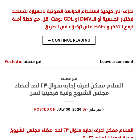
تعرّف إلى كيفية استخدام الدراسة الصوتية بالسيارة لتستعد
لاختبار الجنسية أو الـDMV أو CDL بوقت أقل، مع خطة آمنة
ترفع التذكر وتحافظ على تركيزك في الطريق.
→
CONTINUE READING
Leave a comment
غير مصنف
Posted in
غير مصنف
السلام ممكن اعرف إجابه سؤال ٢٣ احد أعضاء
مجلس الشيوخ ولاية فرجينيا لسن
(أمير علي)
BY
JULY 30, 2026
POSTED ON
السلام ممكن اعرف إجابه سؤال ٢٣ احد أعضاء مجلس الشيوخ
ولاية فرجينيا لسنه ٢٠٢٦