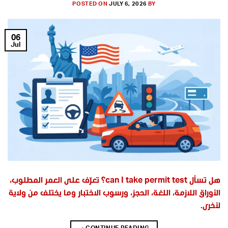
POSTED ON
JULY 6, 2026
BY
06
Jul
هل تسأل can I take permit test؟ تعرّف على العمر المطلوب،
الأوراق اللازمة، اللغة، الحجز، ورسوب الاختبار وما يختلف من ولاية
لأخرى.
→
CONTINUE READING