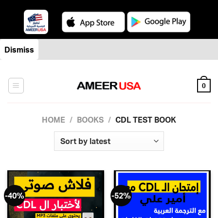
Skip
Dismiss
to
content
0
HOME
/
BOOKS
/
CDL TEST BOOK
-40%
-52%