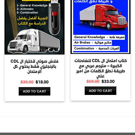
كتاب امتحان ال CDL للشاحنات
فلاش صوتي لأختبار ال CDL
الكبيرة – مترجم عربي مع
بالإنجليزي فقط يحتوي كل
طريقة نطق الكلمات من امير
الإمتحان
علي
$
69.00
Original
$
33.00
Current
$
30.00
Original
$
18.00
Current
price
price
price
price
was:
is:
was:
is:
ADD TO CART
ADD TO CART
$69.00.
$33.00.
$30.00.
$18.00.