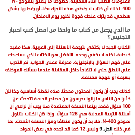
معلومات الطلب أثناء المقابلة، خصوصًا ما يتعلق بنموذج N-
400. لذلك أي كتاب لا يغطي هذه الأجزاء معًا، أو يغطيها بشكل
سطحي، قد يترك عندك فجوة تظهر يوم الامتحان.
ما الذي يجعل من كتاب ما واحدًا من افضل كتب اختبار
التجنيس؟
الكتاب الجيد لا يكتفي بترجمة الأسئلة إلى العربية. هذا مفيد
كبداية، لكنه لا يكفي وحده. الأفضل هو الكتاب الذي يساعدك
على فهم السؤال بالإنجليزية، معرفة معنى الجواب، ثم التدرب
على النطق حتى لا تتفاجأ داخل المقابلة عندما يسألك الموظف
بسرعة أو بلهجة مختلفة.
كذلك يجب أن يكون المحتوى محدثًا. هذه نقطة أساسية جدًا لأن
كثيرًا من الناس ما زالوا يدرسون من مصادر قديمة تتحدث عن
100 سؤال فقط، بينما النسخة المعتمدة هنا يجب أن تراعي أن
أسئلة التربية المدنية هي 128 سؤالًا. وإذا كان الكتاب يتناول
نموذج N-400، فلا بد أن يكون منظمًا وفق النسخة الأحدث، بما
في ذلك
الجزء 9
وليس 12 كما قد تجده في بعض المواد