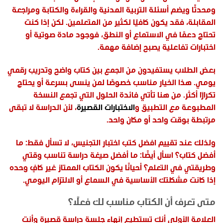
ومحدثًا ويضم أسئلة التربية المدنية والقراءة والكتابة ومراجعة
المقابلة، فقد يكون كافيًا لكثير من المتعلمين. لكن إذا كنت
تحتاج دعمًا في الاستماع أو النطق، فوجود مادة صوتية أو
اختبارات تفاعلية يصبح إضافة مهمة.
بعض الطلاب يستفيدون من الجمع بين كتاب واضح وتدريب رقمي
يومي. هذا الخيار مناسب خصوصًا لمن ينسى بسرعة أو يحتاج
تكرارًا أكثر. من هنا تأتي فائدة الحلول التي تجمع النسخة
المطبوعة مع التطبيق و
الاختبارات القصيرة
، لأن الدراسة لا تبقى
مرتبطة بوقت واحد أو مكان واحد.
ولذلك عند تقييم افضل كتب اختبار التجنيس، لا تسأل فقط: ما
أفضل كتاب؟ اسأل أيضًا: ما أفضل صيغة دراسة تناسب وقتي
وطريقتي في التعلم؟ أحيانًا يكون الكتاب الممتاز غير كافٍ وحده
إذا كانت مشكلتك الأساسية في السماع أو الالتزام اليومي.
متى تعرف أن الكتاب مناسب لك فعلًا؟
العلامة الأولى أنك تستطيع إنهاء جلسة دراسة قصيرة وأنت