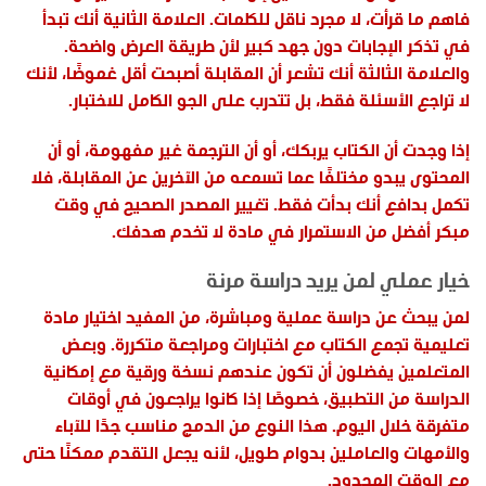
فاهم ما قرأت، لا مجرد ناقل للكلمات. العلامة الثانية أنك تبدأ
في تذكر الإجابات دون جهد كبير لأن طريقة العرض واضحة.
والعلامة الثالثة أنك تشعر أن المقابلة أصبحت أقل غموضًا، لأنك
لا تراجع الأسئلة فقط، بل تتدرب على الجو الكامل للاختبار.
إذا وجدت أن الكتاب يربكك، أو أن الترجمة غير مفهومة، أو أن
المحتوى يبدو مختلفًا عما تسمعه من الآخرين عن المقابلة، فلا
تكمل بدافع أنك بدأت فقط. تغيير المصدر الصحيح في وقت
مبكر أفضل من الاستمرار في مادة لا تخدم هدفك.
خيار عملي لمن يريد دراسة مرنة
لمن يبحث عن دراسة عملية ومباشرة، من المفيد اختيار مادة
تعليمية تجمع الكتاب مع اختبارات ومراجعة متكررة. وبعض
المتعلمين يفضلون أن تكون عندهم نسخة ورقية مع إمكانية
الدراسة من التطبيق، خصوصًا إذا كانوا يراجعون في أوقات
متفرقة خلال اليوم. هذا النوع من الدمج مناسب جدًا للآباء
والأمهات والعاملين بدوام طويل، لأنه يجعل التقدم ممكنًا حتى
مع الوقت المحدود.