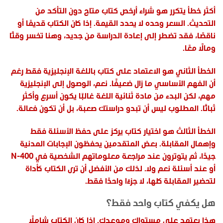
أكثر خطأ يتكرر هو شراء أرخص كتاب متاح دون التأكد من
التحديث. السعر وحده لا يحدد القيمة. إذا كان الكتاب قديمًا أو
ناقصًا، فقد تضطر إلى إعادة الدراسة من جديد، وهنا تخسر وقتًا
ومالًا معًا.
الخطأ الثاني هو الاعتماد على كتاب باللغة الإنجليزية فقط رغم
أن الفهم الأساسي ما زال ضعيفًا. نعم، الوصول إلى الإنجليزية
مهم، لكن البدء من مادة ثنائية اللغة غالبًا يكون أسرع وأكثر
ثباتًا. المطلوب ليس أن تبدو دراستك صعبة، بل أن تكون فعالة.
الخطأ الثالث هو اختيار كتاب يركز على حفظ الأسئلة فقط
وإهمال المقابلة. بعض المتقدمين يحفظون الإجابات المدنية
جيدًا، ثم يتوترون عند مراجعة معلوماتهم الشخصية في N-400
أو عند أسئلة نعم ولا. لذلك من الأفضل أن ترى الكتاب كأداة
لتحضير المقابلة كلها، لا جزءًا واحدًا فقط.
هل يكفي كتاب واحد فقط؟
هذا يعتمد على مستواك وموعدك. إذا كان الكتاب شاملًا