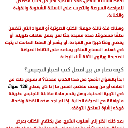
تحفظ الأسئلة بالفعل، فقد تستفيد أكثر من كتاب مخصص
للمراجعة السريعة والتدريب على الأسئلة الشفوية والقراءة
والكتابة.
وهناك فئة ثالثة مهمة: الكتب الصوتية أو المواد التي تتضمن
نطقًا مسموعًا. هذه مفيدة جدًا لمن يعمل ساعات طويلة، أو
يقضي وقتًا كبيرًا في القيادة، أو يشعر أن الحفظ الصامت لا يثبت
في ذهنه. السماع المتكرر يساعد على التقاط الصياغة
الصحيحة ويقوي الثقة أثناء الإجابة.
كيف تختار من بين افضل كتب اختبار التجنيس؟
ابدأ بالسؤال الأهم: هل هذا الكتاب محدث؟ لا تفترض ذلك من
الغلاف أو من وصف مختصر. افحص ما إذا كان يغطي
128 سؤالًا
في التربية المدنية، وهل يقدم مادة مقابلة التجنيس بطريقة
متوافقة مع الصيغة الحالية. إذا لم تجد هذه النقطة واضحة،
فهذه إشارة تستحق التوقف.
بعد ذلك انظر إلى أسلوب الشرح. هل يكتفي الكتاب بعرض
السؤال والجواب؟ أم يشرح المعنى بالعربية بشكل يساعدك على