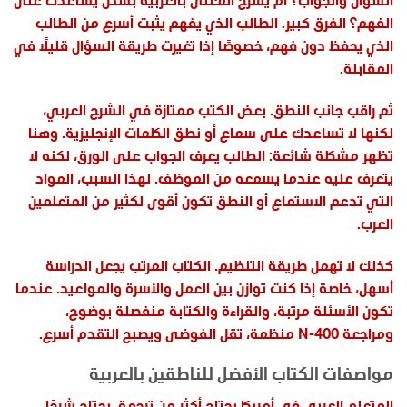
الفهم؟ الفرق كبير. الطالب الذي يفهم يثبت أسرع من الطالب
الذي يحفظ دون فهم، خصوصًا إذا تغيرت طريقة السؤال قليلًا في
المقابلة.
ثم راقب جانب النطق. بعض الكتب ممتازة في الشرح العربي،
لكنها لا تساعدك على سماع أو نطق الكلمات الإنجليزية. وهنا
تظهر مشكلة شائعة: الطالب يعرف الجواب على الورق، لكنه لا
يتعرف عليه عندما يسمعه من الموظف. لهذا السبب، المواد
التي تدعم الاستماع أو النطق تكون أقوى لكثير من المتعلمين
العرب.
كذلك لا تهمل طريقة التنظيم. الكتاب المرتب يجعل الدراسة
أسهل، خاصة إذا كنت توازن بين العمل والأسرة والمواعيد. عندما
تكون الأسئلة مرتبة، والقراءة والكتابة منفصلة بوضوح،
ومراجعة N-400 منظمة، تقل الفوضى ويصبح التقدم أسرع.
مواصفات الكتاب الأفضل للناطقين بالعربية
المتعلم العربي في أمريكا يحتاج أكثر من ترجمة. يحتاج شرحًا