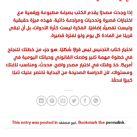
إذا وجدت مصدرًا يقدم الكتب بصيغة مطبوعة ورقمية مع
اختبارات قصيرة وتحديات ومراجعة ذاتية، فهذه ميزة حقيقية
وليست تفصيلًا إضافيًا. الفكرة ليست كثرة الأدوات، بل أن تبقى
قريبًا من المادة كل يوم ولو لفترة قصيرة.
اختيار كتاب التجنيس ليس قرارًا شكليًا. هو جزء من خطتك للنجاح
في خطوة مهمة تغير وضعك القانوني وحياتك اليومية في
أمريكا. خذ وقتك في اختيار مصدر واضح، محدث، ومناسب للغتك
ومستواك، لأن الدراسة الصحيحة من البداية تختصر عليك تعبًا
كبيرًا لاحقًا.
.
permalink
. Bookmark the
غير مصنف
This entry was posted in