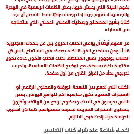
يفهم البيئة التي يعيش فيها. بعض الكلمات الرسمية في الهجرة
والجنسية لا تُفهم جيدًا إذا تُرجمت حرفيًا فقط. الأفضل أن تجد
كتابًا يشرح المصطلح ويعطيك المعنى العملي الذي ستحتاجه
في المقابلة.
من المهم أيضًا أن يراعي الكتاب الفروق بين من يتحدث الإنجليزية
قليلًا ومن يستطيع القراءة لكنه يضعف في الاستماع. ليس كل
الطلاب يواجهون نفس المشكلة. لذلك الكتب الأقوى عادة تكون
مكتوبة بلغة بسيطة، مع توضيح للكلمات الأساسية، وتدريب
تدريجي بدلًا من إغراق القارئ من أول صفحة.
الكتب التي تجمع بين النسخة الورقية والمحتوى الرقمي أو
الاختبارات القصيرة تكون مناسبة أكثر للواقع اليومي. بعض
الناس يدرسون في البيت، وبعضهم يراجع من الهاتف، وآخرون
يفضلون الاختبارات السريعة لمعرفة مستواهم. كلما كان أسلوب
الدراسة مرنًا، زادت فرص الالتزام.
أخطاء شائعة عند شراء كتاب التجنيس