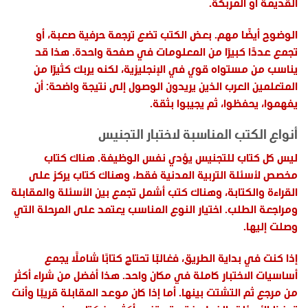
القديمة أو المربكة.
الوضوح أيضًا مهم. بعض الكتب تضع ترجمة حرفية صعبة، أو
تجمع عددًا كبيرًا من المعلومات في صفحة واحدة. هذا قد
يناسب من مستواه قوي في الإنجليزية، لكنه يربك كثيرًا من
المتعلمين العرب الذين يريدون الوصول إلى نتيجة واضحة: أن
يفهموا، يحفظوا، ثم يجيبوا بثقة.
أنواع الكتب المناسبة لاختبار التجنيس
ليس كل كتاب للتجنيس يؤدي نفس الوظيفة. هناك كتاب
مخصص لأسئلة التربية المدنية فقط، وهناك كتاب يركز على
القراءة والكتابة، وهناك كتب أشمل تجمع بين الأسئلة والمقابلة
ومراجعة الطلب. اختيار النوع المناسب يعتمد على المرحلة التي
وصلت إليها.
إذا كنت في بداية الطريق، فغالبًا تحتاج كتابًا شاملًا يجمع
أساسيات الاختبار كاملة في مكان واحد. هذا أفضل من شراء أكثر
من مرجع ثم التشتت بينها. أما إذا كان موعد المقابلة قريبًا وأنت