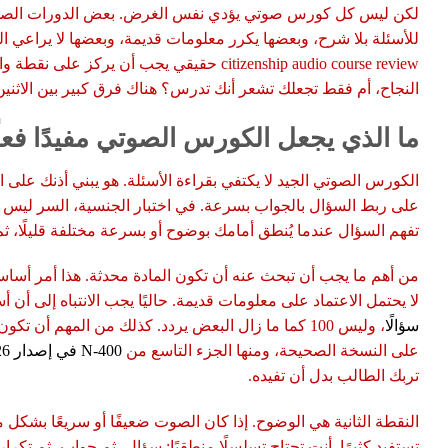
لكن ليس كل كورس صوتي يؤدي نفس الغرض. بعض الدورات الصوت
للأسئلة بلا شرح، وبعضها يكرر معلومات قديمة، وبعضها لا يراعي ال
citizenship audio course review حقيقي يجب أن يرك
النجاح، أم فقط تجعلك تشعر أنك تدرس؟ هناك فرق كبير بين الاثنين
ما الذي يجعل الكورس الصوتي مفيدًا فعلً
الكورس الصوتي الجيد لا يكتفي بقراءة الأسئلة. هو يبني أذنك على 
على ربط السؤال بالجواب بسرعة. في اختبار الجنسية، السر ليس 
تفهم السؤال عندما يُنطق أمامك بوضوح أو بسرعة مختلفة قليلًا، ثم 
من أهم ما يجب أن تبحث عنه أن تكون المادة محدثة. هذا أمر أساسي
لا يحتمل الاعتماد على معلومات قديمة. حاليًا يجب الانتباه إلى أن أس
سؤالًا
، وليس 100 كما ما زال البعض يردد. كذلك من المهم أن ت
على النسخة الصحيحة، ومنها الجزء التاسع من
N-400 في إصدار 2026
تربك الطالب بدل أن تفيده.
النقطة الثانية هي الوضوح. إذا كان الصوت ضعيفًا أو سريعًا بشكل مب
تستفيد كثيرًا. أنت تحتاج تسلسلًا منطقيًا: سؤال، ثم جواب، ثم تكرار،