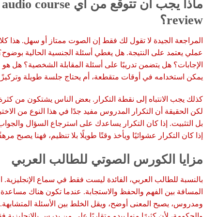
ماذا يجب أن تتوقع من أي rse
review؟
المراجعة الجيدة لا تقول لك فقط إن الصوت ممتاز أو سهل. هذا كلا
عملي يعتمد على النتيجة. هل يغطي أسئلة الجنسية الحالية بوضو
الإجابات؟ هل يتضمن تدريبًا على أسئلة المقابلة الشخصية؟ هل ه
يمكن استخدامه في أوقات متقطعة، أم يحتاج جلسة طويلة وتركيزًا ك
كذلك يجب الانتباه إلى نقطة التكرار. بعض الناس يشتكون من كثرة ا
لكن الحقيقة أن التكرار المدروس مفيد جدًا في هذا النوع من الاخت
بل التثبيت. إذا كان التكرار يساعدك على استرجاع السؤال والجواب
إذا كان التكرار عشوائيًا ويأخذ وقتًا طويلًا بلا تنظيم، فهنا يصبح مرهقً
مزايا الكورس الصوتي للطالب العربي
بالنسبة للطالب العربي، الفائدة ليست فقط في سماع الإنجليزية. الف
المسافة بين الفهم والحفظ والاستجابة. عندما تكون هناك مساعدة ب
ومدروس، يصبح المعنى أوضح، ويقل الخلط بين الأسئلة المتشابهة. هذ
والحكومة، لأن كثيرًا منها يبدو متقاربًا على من يدرس بالإنجليزية ف