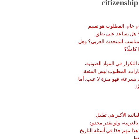
citizenship audio cou
م عام. المطلوب هو تقييم
ح؟ هل يساعد على نطق
و مناسب للمتحدث العربي؟ وهل
املًا؟
لتكرار في المواد الصوتية،
بارات. المطلوب ليس المتعة،
 بسرعة، فهو ميزة لا عيب. أما
ا.
ائدة الأكبر هي تقليل
العربية، ولو بقدر محدود
ا مهم جدًا في أسئلة التاريخ
قط.