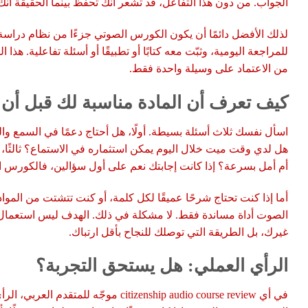
الجواب. من دون هذا التفاعل، قد تشعر أنك تحفظ بينما الحقيقة أ
لذلك الأفضل دائمًا أن يكون الكورس الصوتي جزءًا من نظام دراسة،
للمراجعة اليومية، وثبّت معه كتابًا أو تطبيقًا أو أسئلة تفاعلية. هذا
من الاعتماد على وسيلة واحدة فقط.
كيف تعرف أن المادة مناسبة لك قبل أن ت
اسأل نفسك ثلاث أسئلة بسيطة. أولًا، هل أحتاج دعمًا في السمع والنط
هل لدي وقت ميت خلال اليوم يمكن استثماره في الاستماع؟ ثالثًا، 
أم أمل بسرعة؟ إذا كانت إجابتك نعم على أول سؤالين، فالكورس ال
أما إذا كنت تحتاج شرحًا عميقًا لكل كلمة، أو كنت تتشتت من المواد
الصوت أداة مساندة فقط. لا مشكلة في ذلك. الهدف ليس استعمال 
غيرك، بل الطريقة التي توصلك للنجاح بأقل ارتباك.
الرأي العملي: هل يستحق التجربة؟
في أي citizenship audio course review موجّه ل