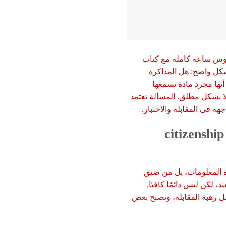
لجلوس ساعة كاملة مع كتاب
ل يوم. هنا تظهر قيمة citizenship audio course review بشكل واضح: هل المذاكرة
أنها مجرد مادة تسمعها
ا بشكل مطلق. المسألة تعتمد
هه في المقابلة والاختبار.
citizenship audio cour
ة المعلومات، بل من ضيق
 لكن ليس دائمًا كافيًا.
قل رهبة المقابلة، وتصبح بعض