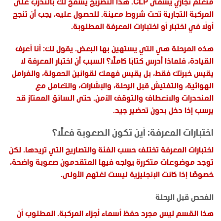
متعلم تجاري يسمى CLP. هذا التصريح يسمح لك بالتدرب على
المركبة التجارية تحت شروط معينة. للحصول عليه، يجب أن تنجح
أولًا في اختبار أو اختبارات المعرفة المطلوبة.
هذه المرحلة هي التي يستهين بها البعض. يقول لك: أنا أعرف
القيادة، فلماذا أدرس كتابًا كاملًا؟ السبب أن اختبار المعرفة لا
يقيس خبرتك فقط، بل يقيس فهمك لقوانين الحمولة، والفرامل
الهوائية، والتفتيش قبل الرحلة، والإشارات، والتعامل مع
المنحدرات والانعطاف والتوقف الآمن. حتى السائق الممتاز قد
يرسب إذا دخل بدون تحضير جيد.
اختبارات المعرفة: أين تكون الصعوبة فعلًا؟
اختبارات المعرفة تختلف حسب الفئة والتصاريح التي تريدها. لكن
توجد موضوعات متكررة يواجه فيها المتقدمون صعوبة واضحة،
خصوصًا إذا كانت الإنجليزية ليست لغتهم الأولى.
الفحص قبل الرحلة
هذا القسم ليس مجرد حفظ أسماء أجزاء المركبة. المطلوب أن