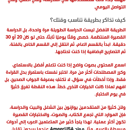
التواصل اليومي.
كيف تذاكر بطريقة تناسب وقتك؟
الطريقة الأفضل ليست الدراسة الطويلة مرة واحدة، بل الدراسة
القصيرة المنتظمة. خصص وقتًا يوميًا ثابتًا، حتى لو كان 20 أو 30
دقيقة. ابدأ بالقسم العام، ثم انتقل إلى القسم الخاص بالفئة،
ثم التصاريح الإضافية إذا كنت تحتاجها.
اسمع المحتوى بصوت واضح إذا كنت تتعلم أفضل بالاستماع،
وكرر المصطلحات أكثر من مرة. اختبر نفسك باستمرار بدل القراءة
فقط. وإذا أخطأت في سؤال، لا تكتفِ بمعرفة الجواب الصحيح، بل
افهم لماذا كانت الخيارات الأخرى خطأ. هذه النقطة تفرق كثيرًا
في يوم الاختبار.
ولأن كثيرًا من المتقدمين يوازنون بين الشغل والبيت والدراسة،
فإن الموارد التي تجمع الكتاب، والصوت، والاختبارات القصيرة
تكون أكثر عملية. لهذا يلجأ كثير من المتعلمين العرب إلى أدوات
مبسطة بالعربي مثل
مواد AmeerUSA
عندما يريدون تقليل