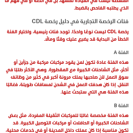
المشكلة ليست في القيادة نفسها، بل في اللغة أو في فهم ما
الذي يطلبه الفاحص بالضبط.
فئات الرخصة التجارية في دليل رخصة CDL
رخصة CDL ليست نوعًا واحدًا. توجد فئات رئيسية، واختيار الفئة
الخطأ من البداية قد يضيع عليك وقتًا ومالًا.
الفئة A
هذه الفئة عادة تكون لمن يقود مركبات مركبة من جزأين أو
أكثر، مثل الشاحنات الكبيرة مع المقطورة. وهي الأكثر طلبًا في
سوق العمل لأن صاحبها يملك مرونة أكبر في كثير من وظائف
النقل. إذا كان هدفك العمل في الشحن لمسافات طويلة، فغالبًا
هذه الفئة هي التي ستبحث عنها.
الفئة B
هذه الفئة مخصصة غالبًا للمركبات الثقيلة المفردة، مثل بعض
الشاحنات الكبيرة أو الحافلات أو مركبات التوصيل الكبيرة. قد
تكون مناسبة إذا كان عملك داخل المدينة أو في خدمات محلية،