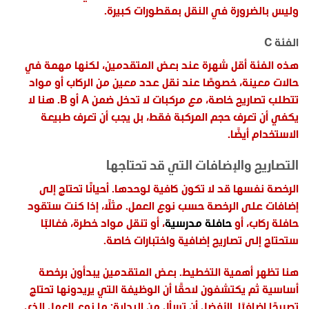
وليس بالضرورة في النقل بمقطورات كبيرة.
الفئة C
هذه الفئة أقل شهرة عند بعض المتقدمين، لكنها مهمة في
حالات معينة، خصوصًا عند نقل عدد معين من الركاب أو مواد
تتطلب تصاريح خاصة، مع مركبات لا تدخل ضمن A أو B. هنا لا
يكفي أن تعرف حجم المركبة فقط، بل يجب أن تعرف طبيعة
الاستخدام أيضًا.
التصاريح والإضافات التي قد تحتاجها
الرخصة نفسها قد لا تكون كافية لوحدها. أحيانًا تحتاج إلى
إضافات على الرخصة حسب نوع العمل. مثلًا، إذا كنت ستقود
حافلة ركاب، أو
حافلة مدرسية
، أو تنقل مواد خطرة، فغالبًا
ستحتاج إلى تصاريح إضافية واختبارات خاصة.
هنا تظهر أهمية التخطيط. بعض المتقدمين يبدأون برخصة
أساسية ثم يكتشفون لاحقًا أن الوظيفة التي يريدونها تحتاج
تصريحًا إضافيًا. الأفضل أن تسأل من البداية: ما نوع العمل الذي