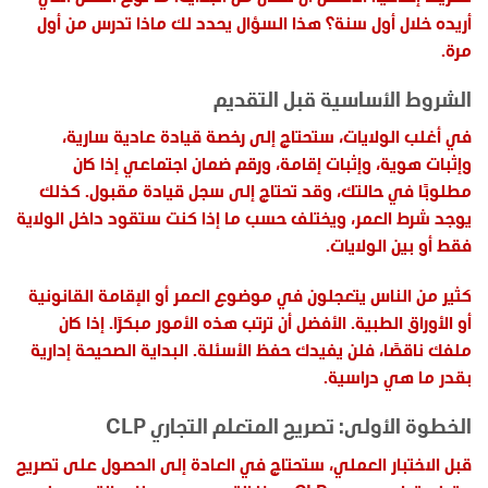
أريده خلال أول سنة؟ هذا السؤال يحدد لك ماذا تدرس من أول
مرة.
الشروط الأساسية قبل التقديم
في أغلب الولايات، ستحتاج إلى رخصة قيادة عادية سارية،
وإثبات هوية، وإثبات إقامة، ورقم ضمان اجتماعي إذا كان
مطلوبًا في حالتك، وقد تحتاج إلى سجل قيادة مقبول. كذلك
يوجد شرط العمر، ويختلف حسب ما إذا كنت ستقود داخل الولاية
فقط أو بين الولايات.
كثير من الناس يتعجلون في موضوع العمر أو الإقامة القانونية
أو الأوراق الطبية. الأفضل أن ترتب هذه الأمور مبكرًا. إذا كان
ملفك ناقصًا، فلن يفيدك حفظ الأسئلة. البداية الصحيحة إدارية
بقدر ما هي دراسية.
الخطوة الأولى: تصريح المتعلم التجاري CLP
قبل الاختبار العملي، ستحتاج في العادة إلى الحصول على تصريح