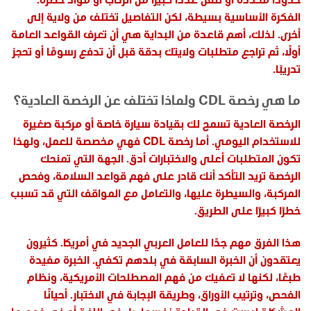
الفكرة الأساسية بسيطة، لكن التفاصيل تختلف من ولاية إلى
أخرى. لذلك، أهم قاعدة من البداية هي أن تعرف القواعد العامة
أولًا، ثم تراجع متطلبات ولايتك بدقة قبل أن تدفع رسومًا أو تحجز
تدريبًا.
ما هي رخصة CDL ولماذا تختلف عن الرخصة العادية؟
الرخصة العادية تسمح لك بقيادة سيارة خاصة أو مركبة صغيرة
للاستخدام اليومي. أما رخصة CDL فهي مخصصة للعمل، ولهذا
تكون المتطلبات أعلى والاختبارات أدق. الجهة التي تمنحك
الرخصة تريد التأكد أنك قادر على فهم قواعد السلامة، وفحص
المركبة، والسيطرة عليها، والتعامل مع المواقف التي قد تسبب
خطرًا كبيرًا على الطريق.
هذا الفرق مهم جدًا للعامل العربي الجديد في أمريكا. كثيرون
يعتقدون أن الخبرة السابقة في بلدهم تكفي. الخبرة مفيدة
طبعًا، لكنها لا تعفيك من فهم المصطلحات الأمريكية، ونظام
الفحص، وترتيب الأوراق، وطريقة الإجابة في الاختبار. أحيانًا