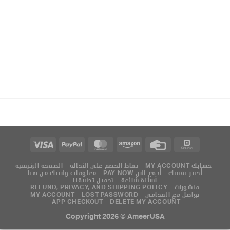
MY ACCOUNT حسابك
نقاط الخصم على الأحالة
الصفحة الرئيسية
أختبر نفسك
PAY NOW أدفع الان
معلومات ولايتك من هنا
أسئلة شائعة
تحميل تطبيقنا
منشورات
REFUND, PRIVACY, AND SHIPPING POLICY
تواصل مع المحامي
LOST PASSWORD
MY ACCOUNT
APP CHECKOUT
DELETE MY ACCOUNT
Copyright 2026 ©
AmeerUSA