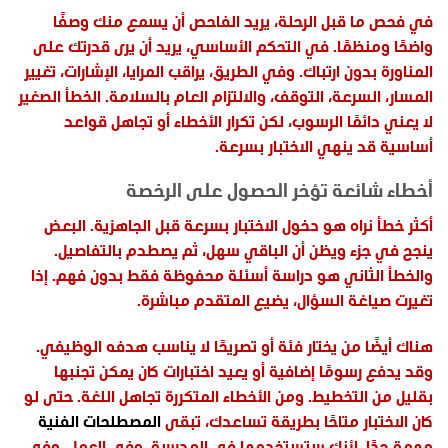
في فحص ما قبل الرحلة، يريد الفاحص أن يسمع منك وصفًا
واضحًا ومنظمًا. في التحكم الأساسي، يريد أن يرى قدرتك على
المناورة بدون ارتباك. وفي الطريق، يراقب المرايا، الإشارات، تغيير
المسار، السرعة، التوقف، والالتزام العام بالسلامة. الخطأ الصغير
لا يعني دائمًا الرسوب، لكن تكرار الأخطاء أو تجاهل قواعد
أساسية قد ينهي الاختبار بسرعة.
أخطاء شائعة تؤخر الحصول على الرخصة
أكثر خطأ نراه هو دخول الاختبار بسرعة قبل الجاهزية. البعض
ينجح في جزء ويظن أن الباقي سهل، ثم يصطدم بالتفاصيل.
والخطأ الثاني هو دراسة أسئلة محفوظة فقط بدون فهم. إذا
تغيرت صياغة السؤال، يضيع المتقدم مباشرة.
هناك أيضًا من يختار فئة أو تصريحًا لا يناسب هدفه الوظيفي.
وقد يدفع رسومًا إضافية أو يعيد اختبارات كان يمكن تجنبها
بقليل من التخطيط. ومن الأخطاء المتكررة تجاهل اللغة. حتى لو
كان الاختبار متاحًا بطريقة تساعدك، تبقى
المصطلحات الفنية
مهمة جدًا، لأنك ستستخدمها في المدرسة، وفي العمل، وفي