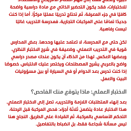
للاختبارات، فقد يكون التحضير الذاتي مع مادة دراسية واضحة
كافيًا في جزء المعرفة، ثم تحتاج تدريبًا عمليًا مركزًا. أما إذا كنت
جديدًا تمامًا على المركبات التجارية، فمدرسة التدريب غالبًا
ليست رفاهية.
لكن حتى مع المدرسة، لا تعتمد عليها وحدها. بعض المدارس
قوية في التدريب العملي، وضعيفة في شرح الاختبار النظري،
وبعضها العكس. لهذا من الذكاء أن يكون عندك مصدر دراسي
واضح بالعربي يشرح المصطلحات ويختصر عليك الالتباس، خصوصًا
إذا كنت تدرس بعد الدوام أو في السيارة أو بين مسؤوليات
البيت والعمل.
الاختبار العملي: ماذا يتوقع منك الفاحص؟
بعد إنهاء المتطلبات اللازمة والتدريب، تصل إلى الاختبار العملي.
هذا الاختبار عادة يتضمن ثلاثة أجزاء: فحص المركبة قبل الرحلة،
التحكم الأساسي بالمركبة، ثم القيادة على الطريق. النجاح هنا
ليس مسألة شجاعة فقط، بل انضباط بالتفاصيل.