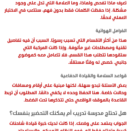
تعرف ماذا تفحص ولماذا، وما العلامة التي تدل على وجود
مشكلة. إذا حفظت الكلمات فقط بدون فهم، ستتعب في الاختبار
العملي لاحقًا.
الفرامل الهوائية
هذا من أكثر الأقسام التي تسبب رسوبًا. السبب أن فيه تفاصيل
تقنية ومصطلحات غير مألوفة. وإذا كانت المركبة التي
ستقودها تتطلب هذا القسم، فلا تتعامل معه كموضوع
جانبي. خصص له وقتًا مستقلًا.
قواعد السلامة والقيادة الدفاعية
بعض الأسئلة تبدو سهلة، لكنها مبنية على أرقام ومسافات
وحالات خاصة. هنا الحفظ وحده لا يكفي دائمًا. المطلوب أن تربط
القاعدة بالموقف الواقعي حتى تتذكرها تحت الضغط.
هل تحتاج مدرسة تدريب أم يمكنك التحضير بنفسك؟
الجواب يعتمد على وضعك. إذا كانت لديك خبرة قيادة شاحنات
كبيرة وتحتاج فقط إلى فهم النظام الأمريكي والاستعداد