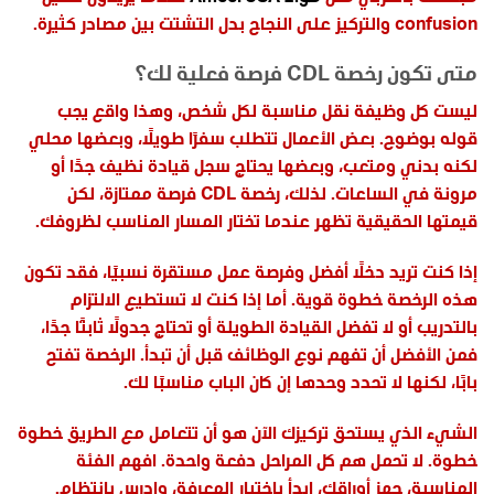
confusion والتركيز على النجاح بدل التشتت بين مصادر كثيرة.
متى تكون رخصة CDL فرصة فعلية لك؟
ليست كل وظيفة نقل مناسبة لكل شخص، وهذا واقع يجب
قوله بوضوح. بعض الأعمال تتطلب سفرًا طويلًا، وبعضها محلي
لكنه بدني ومتعب، وبعضها يحتاج سجل قيادة نظيف جدًا أو
مرونة في الساعات. لذلك، رخصة CDL فرصة ممتازة، لكن
قيمتها الحقيقية تظهر عندما تختار المسار المناسب لظروفك.
إذا كنت تريد دخلًا أفضل وفرصة عمل مستقرة نسبيًا، فقد تكون
هذه الرخصة خطوة قوية. أما إذا كنت لا تستطيع الالتزام
بالتدريب أو لا تفضل القيادة الطويلة أو تحتاج جدولًا ثابتًا جدًا،
فمن الأفضل أن تفهم نوع الوظائف قبل أن تبدأ. الرخصة تفتح
بابًا، لكنها لا تحدد وحدها إن كان الباب مناسبًا لك.
الشيء الذي يستحق تركيزك الآن هو أن تتعامل مع الطريق خطوة
خطوة. لا تحمل هم كل المراحل دفعة واحدة. افهم الفئة
المناسبة، جهز أوراقك، ابدأ باختبار المعرفة، وادرس بانتظام.