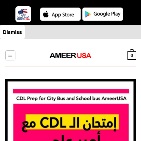
Skip
Dismiss
to
content
0