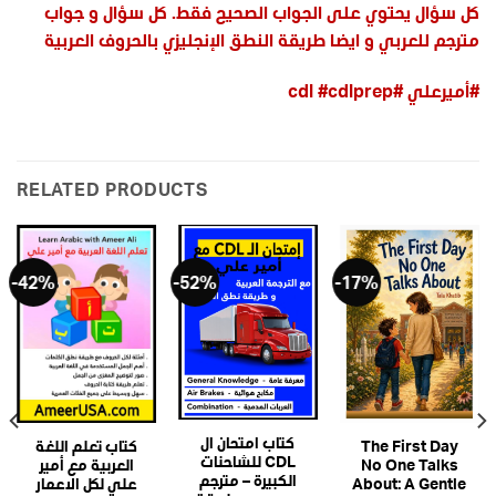
كل سؤال يحتوي على الجواب الصحيح فقط. كل سؤال و جواب
مترجم للعربي و ايضا طريقة النطق الإنجليزي بالحروف العربية
#أميرعلي #cdl #cdlprep
RELATED PRODUCTS
-42%
-52%
-17%
كتاب امتحان ال
The First Day
كتاب تعلم اللغة
CDL للشاحنات
No One Talks
العربية مع أمير
الكبيرة – مترجم
About: A Gentle
علي لكل الاعمار